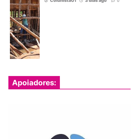
Colunista01
3 dias ago
0
Apoiadores: