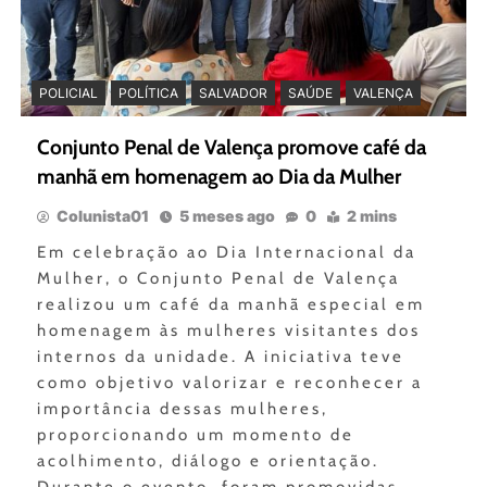
POLICIAL
POLÍTICA
SALVADOR
SAÚDE
VALENÇA
Conjunto Penal de Valença promove café da
manhã em homenagem ao Dia da Mulher
Colunista01
5 meses ago
0
2 mins
Em celebração ao Dia Internacional da
Mulher, o Conjunto Penal de Valença
realizou um café da manhã especial em
homenagem às mulheres visitantes dos
internos da unidade. A iniciativa teve
como objetivo valorizar e reconhecer a
importância dessas mulheres,
proporcionando um momento de
acolhimento, diálogo e orientação.
Durante o evento, foram promovidas