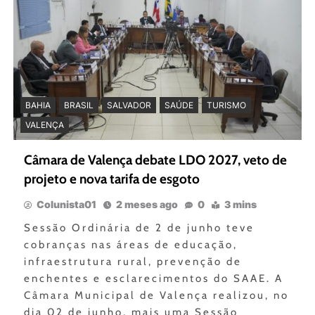
BAHIA
BRASIL
SALVADOR
SAÚDE
TURISMO
VALENÇA
Câmara de Valença debate LDO 2027, veto de
projeto e nova tarifa de esgoto
Colunista01
2 meses ago
0
3 mins
Sessão Ordinária de 2 de junho teve
cobranças nas áreas de educação,
infraestrutura rural, prevenção de
enchentes e esclarecimentos do SAAE. A
Câmara Municipal de Valença realizou, no
dia 02 de junho, mais uma Sessão