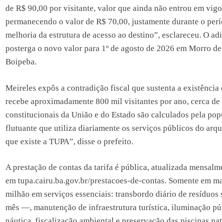
de R$ 90,00 por visitante, valor que ainda não entrou em vigor
permanecendo o valor de R$ 70,00, justamente durante o per
melhoria da estrutura de acesso ao destino”, esclareceu. O ad
posterga o novo valor para 1º de agosto de 2026 em Morro d
Boipeba.
Meireles expôs a contradição fiscal que sustenta a existência 
recebe aproximadamente 800 mil visitantes por ano, cerca de
constitucionais da União e do Estado são calculados pela pop
flutuante que utiliza diariamente os serviços públicos do arq
que existe a TUPA”, disse o prefeito.
A prestação de contas da tarifa é pública, atualizada mensa
em tupa.cairu.ba.gov.br/prestacoes-de-contas. Somente em ma
milhão em serviços essenciais: transbordo diário de resíduos
mês —, manutenção de infraestrutura turística, iluminação p
náutica, fiscalização ambiental e preservação das piscinas na