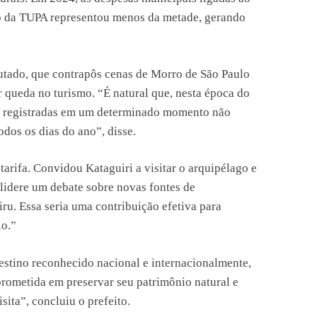
ão da TUPA representou menos da metade, gerando
utado, que contrapôs cenas de Morro de São Paulo
r queda no turismo. “É natural que, nesta época do
ns registradas em um determinado momento não
odos os dias do ano”, disse.
tarifa. Convidou Kataguiri a visitar o arquipélago e
idere um debate sobre novas fontes de
ru. Essa seria uma contribuição efetiva para
io.”
estino reconhecido nacional e internacionalmente,
ometida em preservar seu patrimônio natural e
ita”, concluiu o prefeito.