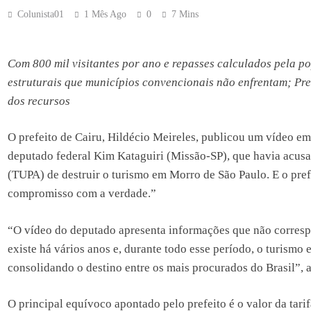
Colunista01
1 Mês Ago
0
7 Mins
Com 800 mil visitantes por ano e repasses calculados pela p
estruturais que municípios convencionais não enfrentam; Pre
dos recursos
O prefeito de Cairu, Hildécio Meireles, publicou um vídeo em
deputado federal Kim Kataguiri (Missão-SP), que havia acusa
(TUPA) de destruir o turismo em Morro de São Paulo. E o prefe
compromisso com a verdade.”
“O vídeo do deputado apresenta informações que não correspo
existe há vários anos e, durante todo esse período, o turism
consolidando o destino entre os mais procurados do Brasil”, 
O principal equívoco apontado pelo prefeito é o valor da tari