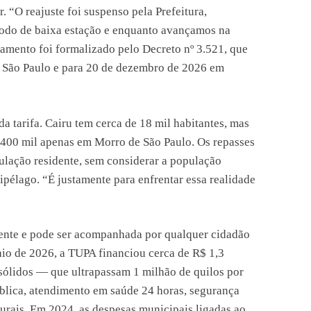
. “O reajuste foi suspenso pela Prefeitura,
íodo de baixa estação e enquanto avançamos na
iamento foi formalizado pelo Decreto nº 3.521, que
e São Paulo e para 20 de dezembro de 2026 em
da tarifa. Cairu tem cerca de 18 mil habitantes, mas
 400 mil apenas em Morro de São Paulo. Os repasses
ulação residente, sem considerar a população
uipélago. “É justamente para enfrentar essa realidade
lmente e pode ser acompanhada por qualquer cidadão
io de 2026, a TUPA financiou cerca de R$ 1,3
 sólidos — que ultrapassam 1 milhão de quilos por
ública, atendimento em saúde 24 horas, segurança
turais. Em 2024, as despesas municipais ligadas ao