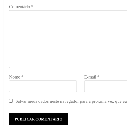
Comentário
*
Nome
*
E-mail
*
Salvar meus dados neste navegador para a próxima vez que eu