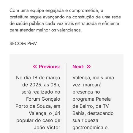
Com uma equipe engajada e comprometida, a
prefeitura segue avançando na construção de uma rede
de saúde pública cada vez mais estruturada e eficiente
para atender melhor os valencianos.
SECOM PMV
Navegação
Previous:
Next:
de
No dia 18 de março
Valença, mais uma
de 2025, às 08h,
vez, marcará
Post
será realizado no
presença no
Fórum Gonçalo
programa Panela
Porto de Souza, em
de Bairro, da TV
Valença, o júri
Bahia, destacando
popular do caso de
sua riqueza
João Victor
gastronômica e