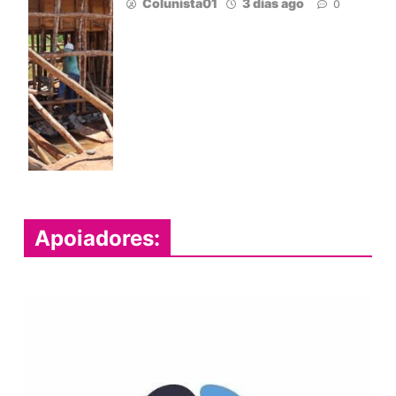
Colunista01
3 dias ago
0
Apoiadores: