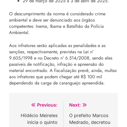
29 de março de 2025 a 3 de abril de 2025.
O descumprimento da norma é considerado crime
ambiental e deve ser denunciado aos órgãos
competentes: Inema, Ibama e Batalhão da Polícia
Ambiental.
Aos infratores serão aplicadas as penalidades e as
sanções, respectivamente, previstas na Lei nº
9.605/1998 e no Decreto nº 6.514/2008, sendo eles
passíveis de notificação, infração e apreensão do
material encontrado. A fiscalização prevê, ainda, multas
aos infratores que podem chegar até R$ 100 mil
dependendo da carga de caranguejo apreendida.
Navegação
Previous:
Next:
de
Hildécio Meireles
O prefeito Marcos
inicia o quinto
Medrado, decretou
Post