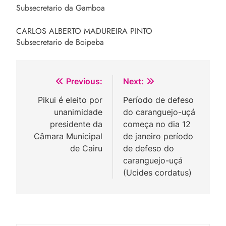
Subsecretario da Gamboa
CARLOS ALBERTO MADUREIRA PINTO
Subsecretario de Boipeba
Navegação
Previous:
Next:
de
Pikui é eleito por
Período de defeso
unanimidade
do caranguejo-uçá
Post
presidente da
começa no dia 12
Câmara Municipal
de janeiro período
de Cairu
de defeso do
caranguejo-uçá
(Ucides cordatus)