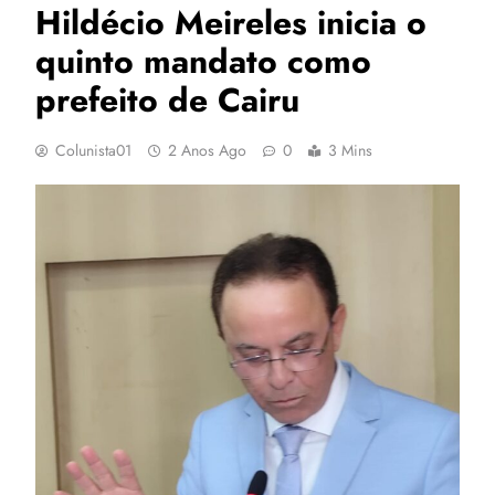
Hildécio Meireles inicia o
quinto mandato como
prefeito de Cairu
Colunista01
2 Anos Ago
0
3 Mins