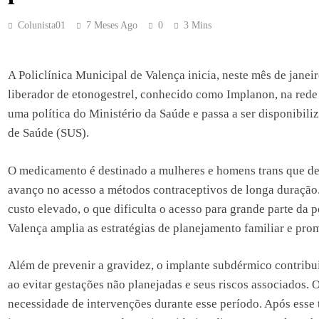
Colunista01
7 Meses Ago
0
3 Mins
A Policlínica Municipal de Valença inicia, neste mês de janei
liberador de etonogestrel, conhecido como Implanon, na rede 
uma política do Ministério da Saúde e passa a ser disponibili
de Saúde (SUS).
O medicamento é destinado a mulheres e homens trans que des
avanço no acesso a métodos contraceptivos de longa duração.
custo elevado, o que dificulta o acesso para grande parte d
Valença amplia as estratégias de planejamento familiar e pr
Além de prevenir a gravidez, o implante subdérmico contribu
ao evitar gestações não planejadas e seus riscos associados. 
necessidade de intervenções durante esse período. Após esse t