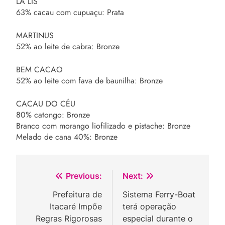
LA LIS
63% cacau com cupuaçu: Prata
MARTINUS
52% ao leite de cabra: Bronze
BEM CACAO
52% ao leite com fava de baunilha: Bronze
CACAU DO CÉU
80% catongo: Bronze
Branco com morango liofilizado e pistache: Bronze
Melado de cana 40%: Bronze
Navegação
Previous:
Next:
de
Prefeitura de
Sistema Ferry-Boat
Itacaré Impõe
terá operação
Post
Regras Rigorosas
especial durante o