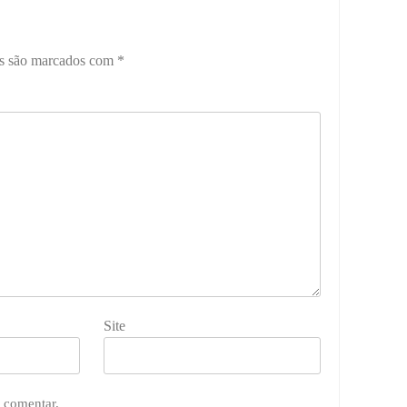
os são marcados com
*
Site
 comentar.