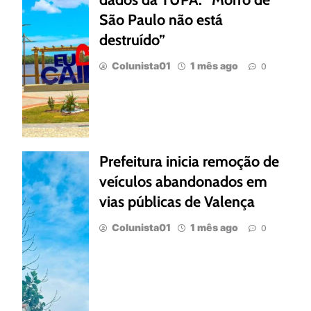
São Paulo não está
destruído”
Colunista01
1 mês ago
0
Prefeitura inicia remoção de
veículos abandonados em
vias públicas de Valença
Colunista01
1 mês ago
0