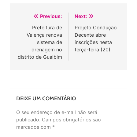
Navegação
Previous:
Next:
de
Prefeitura de
Projeto Condução
Valença renova
Decente abre
Post
sistema de
inscrições nesta
drenagem no
terça-feira (20)
distrito de Guaibim
DEIXE UM COMENTÁRIO
O seu endereço de e-mail não será
publicado.
Campos obrigatórios são
marcados com
*