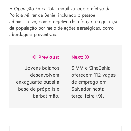
A Operação Força Total mobiliza todo o efetivo da
Polícia Militar da Bahia, incluindo o pessoal
administrativo, com o objetivo de reforçar a segurança
da população por meio de ações estratégicas, como
abordagens preventivas.
Navegação
Previous:
Next:
de
Jovens baianos
SIMM e SineBahia
desenvolvem
oferecem 112 vagas
Post
enxaguante bucal à
de emprego em
base de própolis e
Salvador nesta
barbatimão.
terça-feira (9).