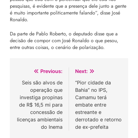
pesquisas, é evidente que a presença dele junto a gente
é muito importante politicamente falando”, disse José
Ronaldo.
Da parte de Pablo Roberto, o deputado disse que a
decisão de compor com José Ronaldo o que pesou,
entre outras coisas, o cenário de polarização.
Navegação
Previous:
Next:
de
Seis são alvos de
“Pior cidade da
operação que
Bahia” no IPS,
Post
investiga propinas
Camamu terá
de R$ 16,5 mi para
embate entre
concessão de
estreante e
licenças ambientais
derrotado e retorno
do Inema
de ex-prefeita