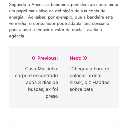
Segundo a Aneel, as bandeiras permitem ao consumidor
um papel mais ativo na definição de sua conta de
energia. “Ao saber, por exemplo, que a bandeira está
vermelha, o consumidor pode adaptar seu consumo
para ajudar a reduzir o valor da conta”, avalia a
agência.
Navegação
Previous:
Next:
de
Caso Martinha:
“Chegou a hora de
corpo é encontrado
colocar ordem
Post
após 3 dias de
nisso”, diz Haddad
buscas; ex foi
sobre bets
preso