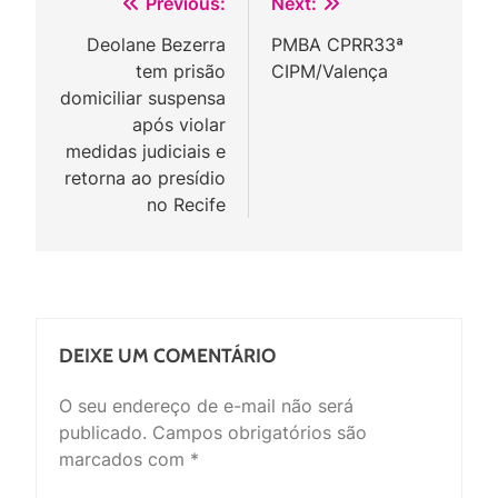
Navegação
Previous:
Next:
de
Deolane Bezerra
PMBA CPRR33ª
tem prisão
CIPM/Valença
Post
domiciliar suspensa
após violar
medidas judiciais e
retorna ao presídio
no Recife
DEIXE UM COMENTÁRIO
O seu endereço de e-mail não será
publicado.
Campos obrigatórios são
marcados com
*