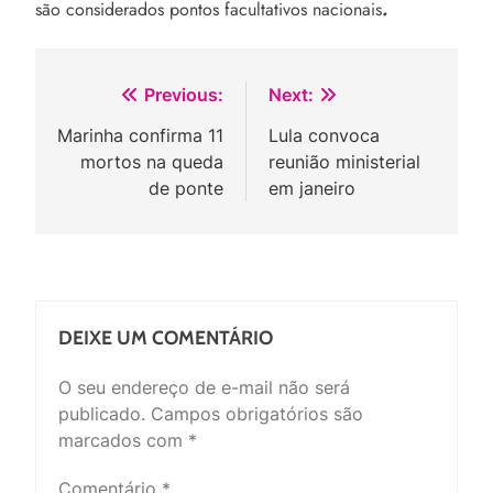
são considerados pontos facultativos nacionais
.
Navegação
Previous:
Next:
de
Marinha confirma 11
Lula convoca
mortos na queda
reunião ministerial
Post
de ponte
em janeiro
DEIXE UM COMENTÁRIO
O seu endereço de e-mail não será
publicado.
Campos obrigatórios são
marcados com
*
Comentário
*