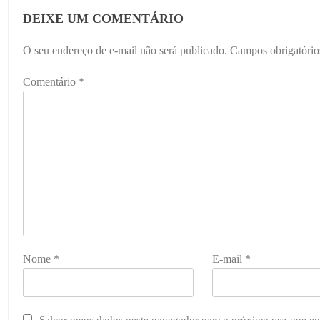
DEIXE UM COMENTÁRIO
O seu endereço de e-mail não será publicado.
Campos obrigatóri
Comentário
*
Nome
*
E-mail
*
Salvar meus dados neste navegador para a próxima vez que eu