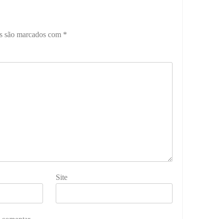
os são marcados com
*
Site
 comentar.