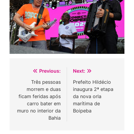
Navegação
Previous:
Next:
de
Três pessoas
Prefeito Hildécio
morrem e duas
inaugura 2ª etapa
Post
ficam feridas após
da nova orla
carro bater em
marítima de
muro no interior da
Boipeba
Bahia