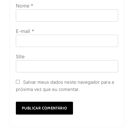
Nome
*
E-mail
*
Site
Salvar meus dados neste navegador para a
próxima vez que eu comentar.