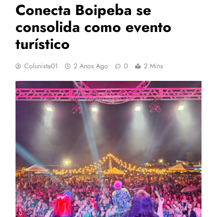
Conecta Boipeba se
consolida como evento
turístico
Colunista01
2 Anos Ago
0
2 Mins