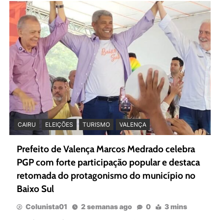
CAIRU
ELEIÇÕES
TURISMO
VALENÇA
Prefeito de Valença Marcos Medrado celebra
PGP com forte participação popular e destaca
retomada do protagonismo do município no
Baixo Sul
Colunista01
2 semanas ago
0
3 mins