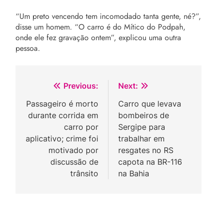
“Um preto vencendo tem incomodado tanta gente, né?”,
disse um homem. “O carro é do Mítico do Podpah,
onde ele fez gravação ontem”, explicou uma outra
pessoa.
Navegação
Previous:
Next:
de
Passageiro é morto
Carro que levava
durante corrida em
bombeiros de
Post
carro por
Sergipe para
aplicativo; crime foi
trabalhar em
motivado por
resgates no RS
discussão de
capota na BR-116
trânsito
na Bahia