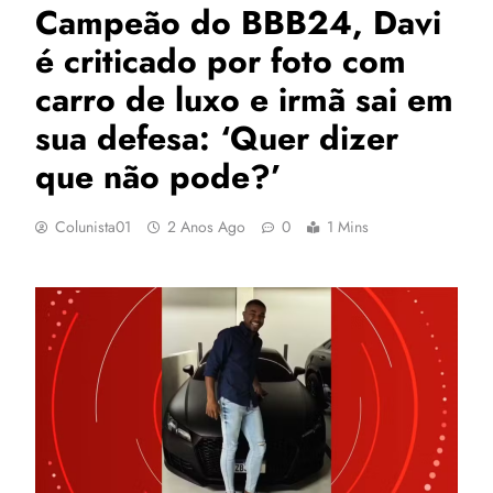
Campeão do BBB24, Davi
é criticado por foto com
carro de luxo e irmã sai em
sua defesa: ‘Quer dizer
que não pode?’
Colunista01
2 Anos Ago
0
1 Mins