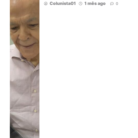
Colunista01
1 mês ago
0