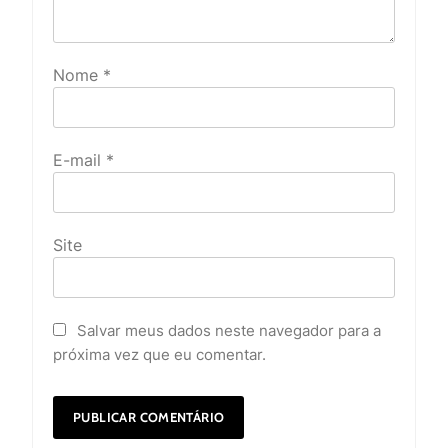
Nome
*
E-mail
*
Site
Salvar meus dados neste navegador para a
próxima vez que eu comentar.