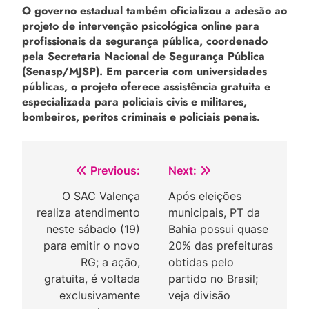
O governo estadual também oficializou a adesão ao
projeto de intervenção psicológica online para
profissionais da segurança pública, coordenado
pela Secretaria Nacional de Segurança Pública
(Senasp/MJSP). Em parceria com universidades
públicas, o projeto oferece assistência gratuita e
especializada para policiais civis e militares,
bombeiros, peritos criminais e policiais penais.
Navegação
Previous:
Next:
de
O SAC Valença
Após eleições
realiza atendimento
municipais, PT da
Post
neste sábado (19)
Bahia possui quase
para emitir o novo
20% das prefeituras
RG; a ação,
obtidas pelo
gratuita, é voltada
partido no Brasil;
exclusivamente
veja divisão