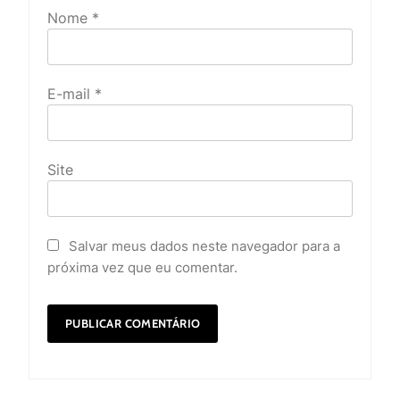
Nome
*
E-mail
*
Site
Salvar meus dados neste navegador para a
próxima vez que eu comentar.