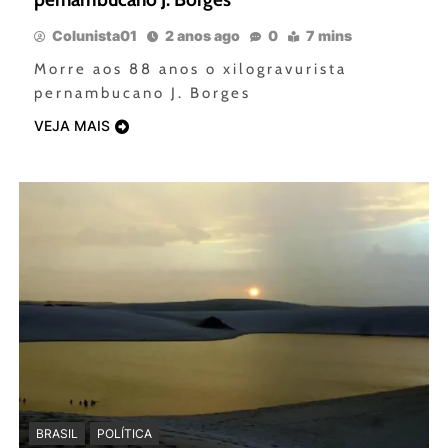
Colunista01
2 anos ago
0
7 mins
Morre aos 88 anos o xilogravurista
pernambucano J. Borges
VEJA MAIS
BRASIL
POLÍTICA