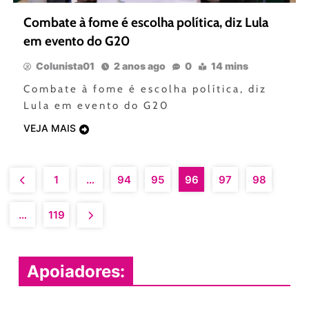
Combate à fome é escolha política, diz Lula
em evento do G20
Colunista01
2 anos ago
0
14 mins
Combate à fome é escolha política, diz
Lula em evento do G20
VEJA MAIS
1
…
94
95
96
97
98
…
119
Apoiadores: