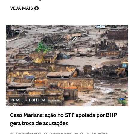
VEJA MAIS
BRASIL
POLÍTICA
Caso Mariana: ação no STF apoiada por BHP
gera troca de acusações
Colunista01
2 anos ago
0
16 mins